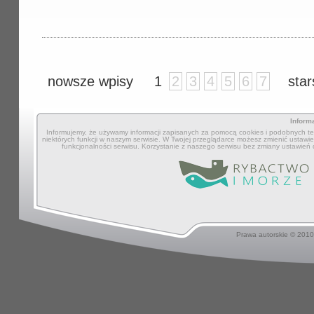
nowsze wpisy
1
2
3
4
5
6
7
star
Inform
Informujemy, że używamy informacji zapisanych za pomocą cookies i podobnych tec
niektórych funkcji w naszym serwisie. W Twojej przeglądarce możesz zmienić ustawien
funkcjonalności serwisu. Korzystanie z naszego serwisu bez zmiany ustawień
Prawa autorskie © 201