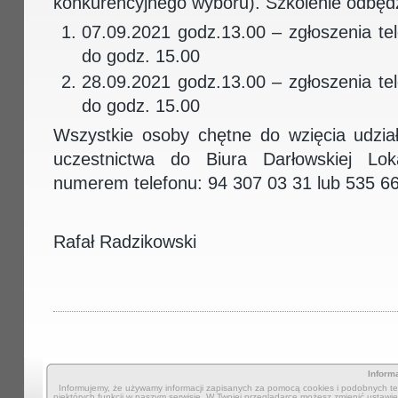
konkurencyjnego wyboru). Szkolenie odbędz
07.09.2021 godz.13.00 – zgłoszenia te
do godz. 15.00
28.09.2021 godz.13.00 – zgłoszenia te
do godz. 15.00
Wszystkie osoby chętne do wzięcia udzia
uczestnictwa do Biura Darłowskiej Lok
numerem telefonu: 94 307 03 31 lub 535 6
Rafał Radzikowski
Inform
Informujemy, że używamy informacji zapisanych za pomocą cookies i podobnych tec
niektórych funkcji w naszym serwisie. W Twojej przeglądarce możesz zmienić ustawien