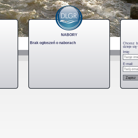
NABORY
Brak ogłoszeń o naborach
Chcesz b
dzieje si
Imię:
E-mail: