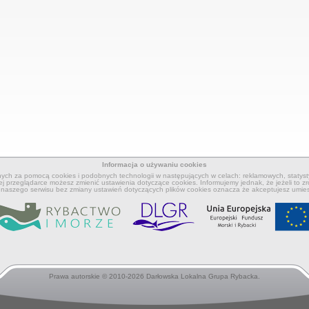
Informacja o używaniu cookies
nych za pomocą cookies i podobnych technologii w następujących w celach: reklamowych, statyst
ej przeglądarce możesz zmienić ustawienia dotyczące cookies. Informujemy jednak, że jeżeli to zr
 z naszego serwisu bez zmiany ustawień dotyczących plików cookies oznacza że akceptujesz umie
Prawa autorskie © 2010-2026 Darłowska Lokalna Grupa Rybacka.