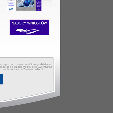
ycznych oraz w celu prawidłowego działania
obisz, to nie będzie mógł w pełni wykorzystać
szczanie cookies na Twoim urządzeniu.