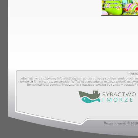
Inform
Informujemy, że używamy informacji zapisanych za pomocą cookies i podobnych tec
niektórych funkcji w naszym serwisie. W Twojej przeglądarce możesz zmienić ustawien
funkcjonalności serwisu. Korzystanie z naszego serwisu bez zmiany ustawień
Prawa autorskie © 201